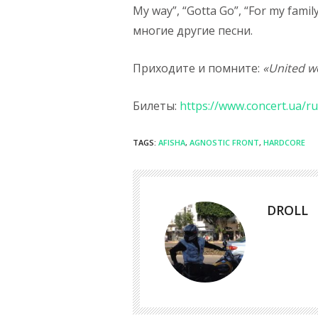
My way”, “Gotta Go”, “For my family
многие другие песни.
Приходите и помните:
«United we
Билеты:
https://www.concert.ua/r
TAGS:
AFISHA
,
AGNOSTIC FRONT
,
HARDCORE
DROLL