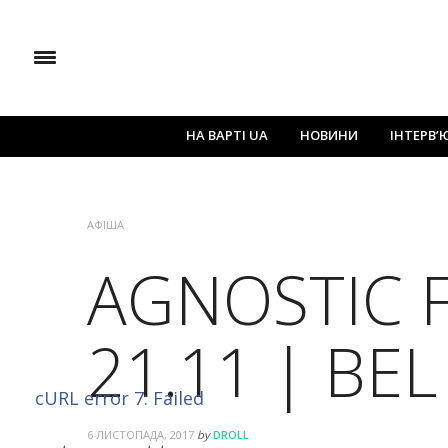
НА ВАРТІ UA
НОВИНИ
ІНТЕРВ’
АФІША
AGNOSTIC 
21.11 | BE
cURL error 7: Failed
6 ЛИСТОПАДА, 2017
by
DROLL