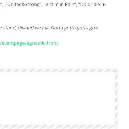
”, |United&Strong”, “Victim in Pain”, “Do or die” и
 stand, divided we fall. Gotta gotta gotta go!»
u/eventpage/agnostic-front