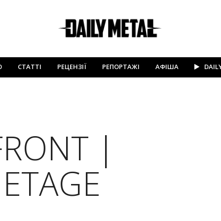
Ю
СТАТТІ
РЕЦЕНЗІЇ
РЕПОРТАЖІ
АФІША
DAIL
FRONT |
L ETAGE