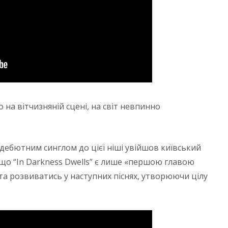
о на вітчизняній сцені, на світ невпинно
дебютним синглом до цієї ніші увійшов київський
, що “In Darkness Dwells” є лише «першою главою
та розвиватись у наступних піснях, утворюючи цілу