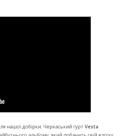
для нашої добірки. Черкаський гурт
Vesta
айбутнього альбому, який побачить свій влітку