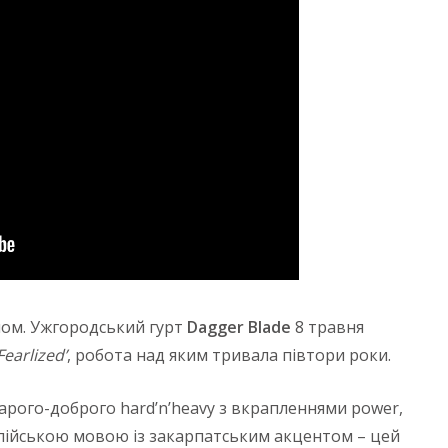
алом. Ужгородський гурт
Dagger Blade
8 травня
Fearlized’
, робота над яким тривала півтори роки.
арого-доброго hard’n’heavy з вкрапленнями power,
лійською мовою із закарпатським акцентом – цей