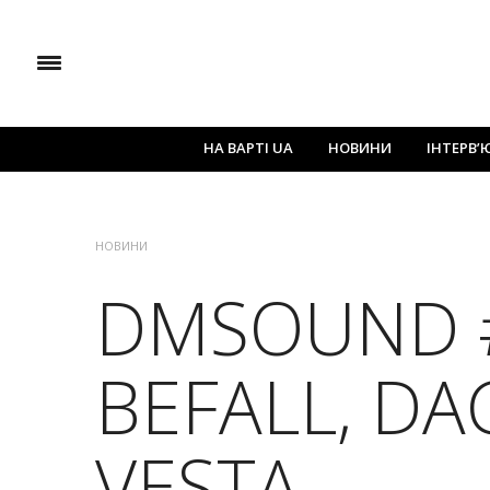
НА ВАРТІ UA
НОВИНИ
ІНТЕРВ’
НОВИНИ
DMSOUND #
BEFALL, DA
VESTA