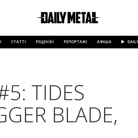
Ю
СТАТТІ
РЕЦЕНЗІЇ
РЕПОРТАЖІ
АФІША
DAIL
5: TIDES
GGER BLADE,