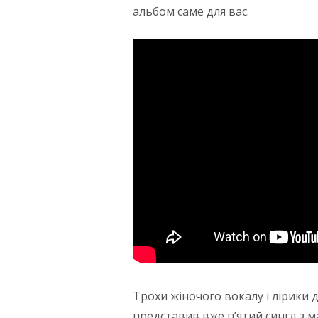
альбом саме для вас.
Трохи жіночого вокалу і лірики 
представив вже п’ятий сингл з м