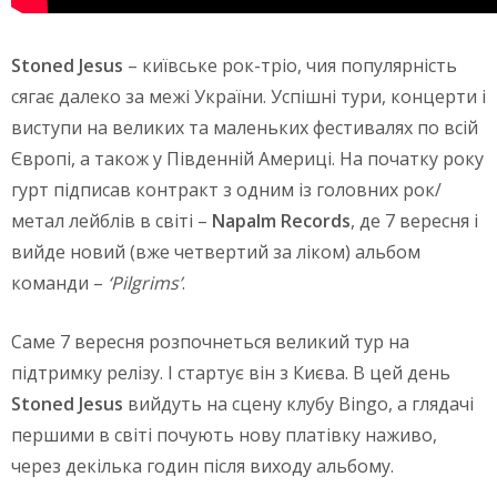
Stoned Jesus
– київське рок-тріо, чия популярність
сягає далеко за межі України. Успішні тури, концерти і
виступи на великих та маленьких фестивалях по всій
Європі, а також у Південній Америці. На початку року
гурт підписав контракт з одним із головних рок/
метал лейблів в світі –
Napalm Records
, де 7 вересня і
вийде новий (вже четвертий за ліком) альбом
команди –
‘Pilgrims’
.
Саме 7 вересня розпочнеться великий тур на
підтримку релізу. І стартує він з Києва. В цей день
Stoned Jesus
вийдуть на сцену клубу Bingo, а глядачі
першими в світі почують нову платівку наживо,
через декілька годин після виходу альбому.