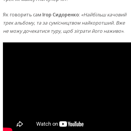
Як говорить сам
Ігор Сидоренко
:
«Найбільш качовий
трек альбому, та за сумісництвом найкоротший. Вже
не можу дочекатися туру, щоб зіграти його наживо»
.