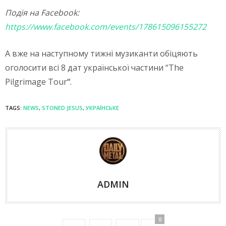
Подія на Facebook:
https://www.facebook.com/events/178615096155272
А вже на наступному тижні музиканти обіцяють
оголосити всі 8 дат української частини “The
Pilgrimage Tour
“
.
TAGS:
NEWS
,
STONED JESUS
,
УКРАЇНСЬКЕ
ADMIN
0