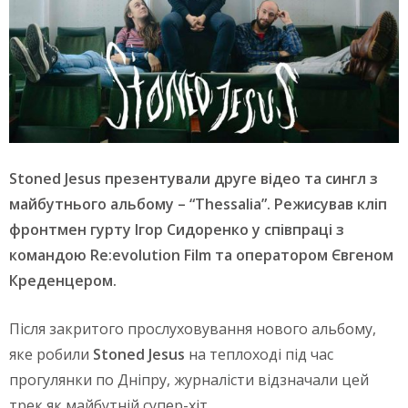
Stoned Jesus презентували друге відео та сингл з
майбутнього альбому – “Thessalia”. Режисував кліп
фронтмен гурту Ігор Сидоренко у співпраці з
командою Re:evolution Film та оператором Євгеном
Креденцером.
Після закритого прослуховування нового альбому,
яке робили
Stoned Jesus
на теплоході під час
прогулянки по Дніпру, журналісти відзначали цей
трек як майбутній супер-хіт.