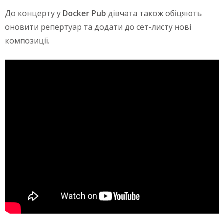
До концерту у
Docker Pub
дівчата також обіцяють
оновити репертуар та додати до сет-листу нові
композиції.