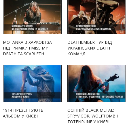
MOTANKA В ХАРКОВІ ЗА
DEATHEMBER ТУР ВІД
ПІДТРИМКИ I MISS MY
УКРАЇНСЬКИХ DEATH
DEATH ТА SCARLETH
КОМАНД
1914 ПРЕЗЕНТУЮТЬ
ОСІННІЙ BLACK METAL:
АЛЬБОМ У КИЄВІ
STRYVIGOR, WOLFTOMB І
TOTENRUNE У КИЄВІ