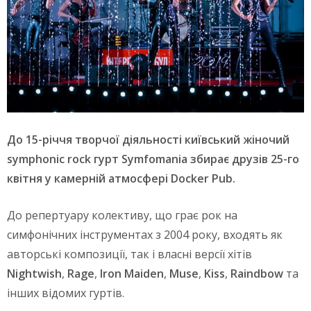
До 15-річчя творчої діяльності київський жіночий
symphonic rock гурт Symfomania збирає друзів 25-го
квітня у камерній атмосфері Docker Pub.
До репертуару колективу, що грає рок на
симфонічних інструментах з 2004 року, входять як
авторські композиції, так і власні версії хітів
Nightwish
,
Rage
,
Iron Maiden
,
Muse
,
Kiss
,
Raindbow
та
інших відомих гуртів.