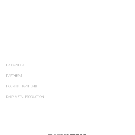
НА ВАРТІ UA
ПАРТНЕРИ
НОВИНИ ПАРТНЕРІВ
DAILY METAL PRODUCTION