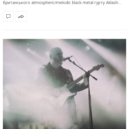
британського atmospheric/melodic black metal гурту Aklash…