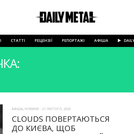
Ю
СТАТТІ
РЕЦЕНЗІЇ
РЕПОРТАЖІ
АФІША
DAIL
ЧКА:
ATMOSPHERIC DOO
METAL
АФІША
,
НОВИНИ
-
21 ЛЮТОГО, 2020
CLOUDS ПОВЕРТАЮТЬСЯ
ДО КИЄВА, ЩОБ