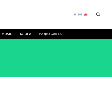
Y MUSIC
БЛОГИ
РАДІО GARTA
M DEATH