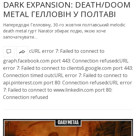
DARK EXPANSION: DEATH/DOOM
METAL ГЕЛЛОВІН У ПОЛТАВІ
Напередодні Гелловіну, 30-го жовтня полтавський melodic
death metal гурт Narator збирає подію, якою хоче
започаткувати…
cURL error 7: Failed to connect to
graph.facebook.com port 443: Connection refusedcURL
error 7: Failed to connect to clients6.google.com port 443:
Connection timed outcURL error 7: Failed to connect to
api.pinterest.com port 80: Connection refusedcURL error
7: Failed to connect to www.linkedin.com port 80:
Connection refused