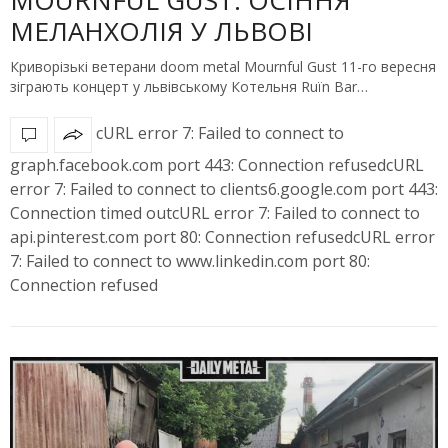
МЕЛАНХОЛІЯ У ЛЬВОВІ
Криворізькі ветерани doom metal Mournful Gust 11-го вересня
зіграють концерт у львівському Котельня Ruїn Bar…
cURL error 7: Failed to connect to
graph.facebook.com port 443: Connection refusedcURL
error 7: Failed to connect to clients6.google.com port 443:
Connection timed outcURL error 7: Failed to connect to
api.pinterest.com port 80: Connection refusedcURL error
7: Failed to connect to www.linkedin.com port 80:
Connection refused