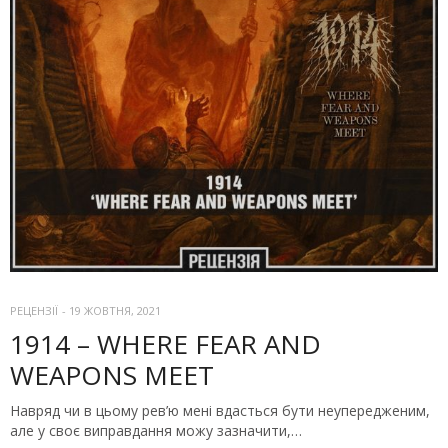
РЕЦЕНЗІЇ
-
19 ЖОВТНЯ, 2021
1914 – WHERE FEAR AND
WEAPONS MEET
Навряд чи в цьому рев’ю мені вдасться бути неупередженим,
але у своє виправдання можу зазначити,…