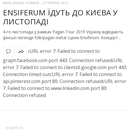
MAIN
,
АФІША
,
НОВИНИ
-
27 ЧЕРВНЯ, 2019
ENSIFERUM ЇДУТЬ ДО КИЄВА У
ЛИСТОПАДІ
4-го листопада у рамках Pagan Tour 2019 Україну відвідають
фінські легенди folk/pagan metal сцени Ensiferum. Концерт…
cURL error 7: Failed to connect to
graph.facebook.com port 443: Connection refusedcURL
error 7: Failed to connect to clients6.google.com port 443:
Connection timed outcURL error 7: Failed to connect to
api.pinterest.com port 80: Connection refusedcURL error
7: Failed to connect to www.linkedin.com port 80:
Connection refused
НА ВАРТІ UA