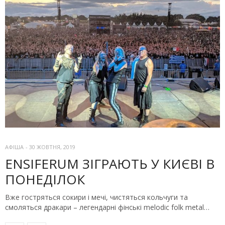
АФІША
-
30 ЖОВТНЯ, 2019
ENSIFERUM ЗІГРАЮТЬ У КИЄВІ В
ПОНЕДІЛОК
Вже гостряться сокири і мечі, чистяться кольчуги та
смоляться дракари – легендарні фінські melodic folk metal…