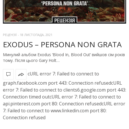
РЕЦЕНЗІЇ
-
18 ЛИСТОПАДА, 2021
EXODUS – PERSONA NON GRATA
Минулий альбом Exodus ‘Blood In, Blood Out’ вийшов сім років
тому. Після цього Gary Holt…
cURL error 7: Failed to connect to
graph.facebook.com port 443: Connection refusedcURL
error 7: Failed to connect to clients6.google.com port 443:
Connection timed outcURL error 7: Failed to connect to
api.pinterest.com port 80: Connection refusedcURL error
7: Failed to connect to www.linkedin.com port 80:
Connection refused