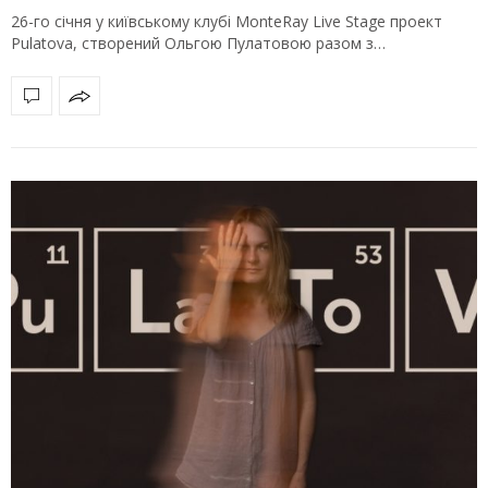
26-го січня у київському клубі MonteRay Live Stage проект
Pulatova, створений Ольгою Пулатовою разом з…