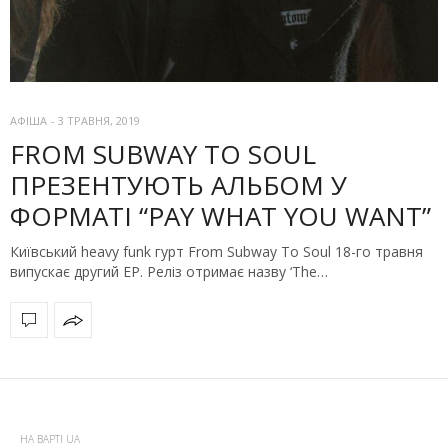
АФІША
-
3 ТРАВНЯ, 2019
FROM SUBWAY TO SOUL
ПРЕЗЕНТУЮТЬ АЛЬБОМ У
ФОРМАТІ “PAY WHAT YOU WANT”
Київський heavy funk гурт From Subway To Soul 18-го травня
випускає другий EP. Реліз отримає назву ‘The…
НА ВАРТІ UA