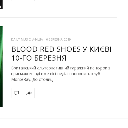
DAILY MUSIC
,
АФІША
-
6 БЕРЕЗНЯ, 2019
BLOOD RED SHOES У КИЄВІ
10-ГО БЕРЕЗНЯ
Британський альтернативний гаражний панк-рок з
присмаком інді вже цієї неділі наповнить клуб
MonteRay. До столиці…