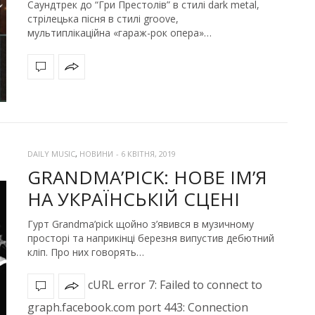
Саундтрек до “Гри Престолів” в стилі dark metal,
стрілецька пісня в стилі groove,
мультиплікаційна «гараж-рок опера»…
DAILY MUSIC
,
НОВИНИ
-
6 КВІТНЯ, 2019
GRANDMA’PICK: НОВЕ ІМ’Я
НА УКРАЇНСЬКІЙ СЦЕНІ
Гурт Grandma’pick щойно з’явився в музичному
просторі та наприкінці березня випустив дебютний
кліп. Про них говорять…
cURL error 7: Failed to connect to
graph.facebook.com port 443: Connection