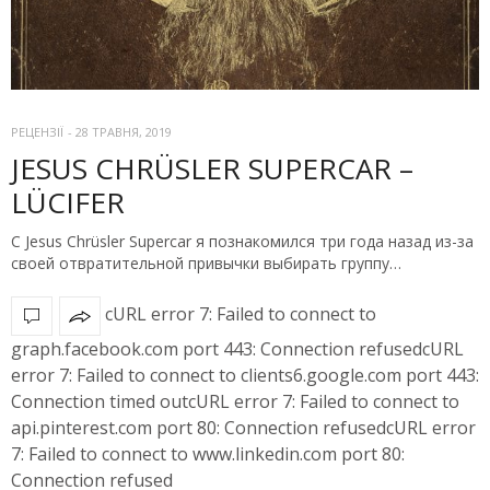
РЕЦЕНЗІЇ
-
28 ТРАВНЯ, 2019
JESUS CHRÜSLER SUPERCAR –
LÜCIFER
С Jesus Chrüsler Supercar я познакомился три года назад из-за
своей отвратительной привычки выбирать группу…
cURL error 7: Failed to connect to
graph.facebook.com port 443: Connection refusedcURL
error 7: Failed to connect to clients6.google.com port 443:
Connection timed outcURL error 7: Failed to connect to
api.pinterest.com port 80: Connection refusedcURL error
7: Failed to connect to www.linkedin.com port 80:
Connection refused