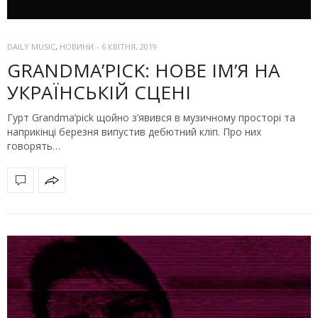
DAILY MUSIC
,
НОВИНИ
-
6 КВІТНЯ, 2019
GRANDMA’PICK: НОВЕ ІМ’Я НА
УКРАЇНСЬКІЙ СЦЕНІ
Гурт Grandma’pick щойно з’явився в музичному просторі та
наприкінці березня випустив дебютний кліп. Про них
говорять…