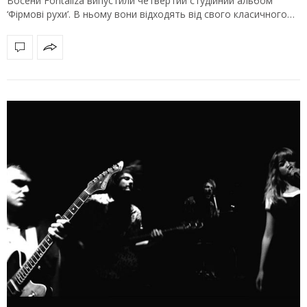
Восени Fontaliza випустили четвертий студійний альбом
‘Фірмові рухи’. В ньому вони відходять від свого класичного…