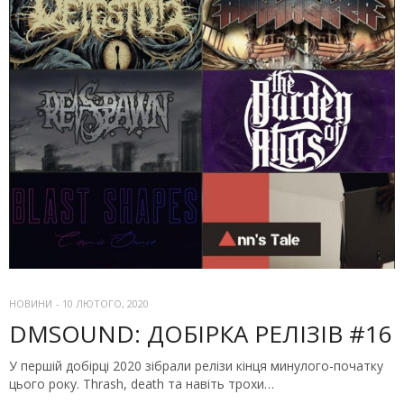
НОВИНИ
-
10 ЛЮТОГО, 2020
DMSOUND: ДОБІРКА РЕЛІЗІВ #16
У першій добірці 2020 зібрали релізи кінця минулого-початку
цього року. Thrash, death та навіть трохи…