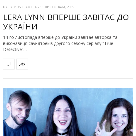
DAILY MUSIC
,
АФІША
-
11 ЛИСТОПАДА, 2019
LERA LYNN ВПЕРШЕ ЗАВІТАЄ ДО
УКРАЇНИ
14-го листопада вперше до України завітає авторка та
виконавиця саундтреків другого сезону серіалу “True
Detective”…