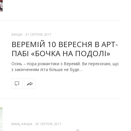
АФІША
-
31 СЕРПНЯ, 2017
ВЕРЕМІЙ 10 ВЕРЕСНЯ В АРТ-
ПАБІ «БОЧКА НА ПОДОЛІ»
Осінь – пора романтики з Веремій. Ви переконані, що
з закінченням літа більше не буде…
MAIN
,
АФІША
-
30 СЕРПНЯ, 2017