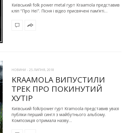
Київський folk power metal гурт Kraamola представив
кліп “Про Неї”. Пісня і відео присвячені пам’яті…
НОВИНИ
-
25 ЛИПНЯ, 2018
KRAAMOLA ВИПУСТИЛИ
ТРЕК ПРО ПОКИНУТИЙ
ХУТІР
Київський folk/power гурт Kramoola представив увазі
публіки перший сингл з майбутнього альбому.
Композиція отримала назву…