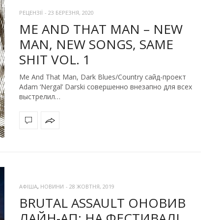
РЕЦЕНЗІЇ
-
23 БЕРЕЗНЯ, 2020
ME AND THAT MAN – NEW
MAN, NEW SONGS, SAME
SHIT VOL. 1
Me And That Man, Dark Blues/Country сайд-проект
Adam ‘Nergal’ Darski совершенно внезапно для всех
выстрелил…
АФІША
,
НОВИНИ
-
28 ЖОВТНЯ, 2019
BRUTAL ASSAULT ОНОВИВ
ЛАЙН-АП: НА ФЕСТИВАЛІ