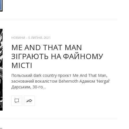
НОВИНИ
-
5 ЛИПНЯ, 2021
ME AND THAT MAN
ЗІГРАЮТЬ НА ФАЙНОМУ
МІСТІ
Польський dark country проєкт Me And That Man,
заснований вокалістом Behemoth Адамом ‘Nergal’
Дарським, 30-го…