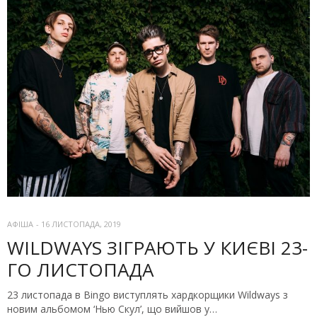
АФІША
-
16 ЛИСТОПАДА, 2019
WILDWAYS ЗІГРАЮТЬ У КИЄВІ 23-
ГО ЛИСТОПАДА
23 листопада в Bingo виступлять хардкорщики Wildways з
новим альбомом ‘Нью Скул’, що вийшов у…