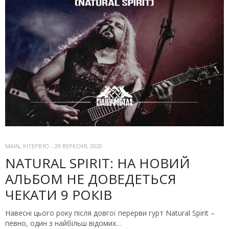
MAIN
,
ІНТЕРВ'Ю
-
29 ВЕРЕСНЯ, 2020
NATURAL SPIRIT: НА НОВИЙ
АЛЬБОМ НЕ ДОВЕДЕТЬСЯ
ЧЕКАТИ 9 РОКІВ
Навесні цього року після довгої перерви гурт Natural Spirit –
певно, один з найбільш відомих…