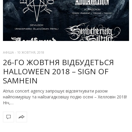
АФІША
-
10 ЖОВТНЯ, 2018
26-ГО ЖОВТНЯ ВІДБУДЕТЬСЯ
HALLOWEEN 2018 – SIGN OF
SAMHEIN
Atrius concert agency запрошує відсвяткувати разом
найпохмурішу та найзагадковішу подію осені – Хелловін 2018!
Ніч,…