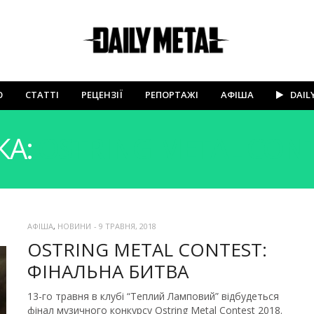
Ю
СТАТТІ
РЕЦЕНЗІЇ
РЕПОРТАЖІ
АФІША
DAIL
КА:
OSTRING METAL CONT
АФІША
,
НОВИНИ
-
9 ТРАВНЯ, 2018
OSTRING METAL CONTEST:
ФІНАЛЬНА БИТВА
13-го травня в клубі “Теплий Ламповий” відбудеться
фінал музичного конкурсу Ostring Metal Contest 2018.