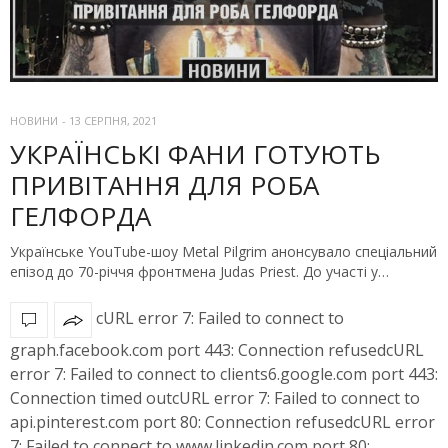
НОВИНИ
-
13 СЕРПНЯ, 2021
УКРАЇНСЬКІ ФАНИ ГОТУЮТЬ
ПРИВІТАННЯ ДЛЯ РОБА
ГЕЛФОРДА
Українське YouTube-шоу Metal Pilgrim анонсувало спеціальний
епізод до 70-річчя фронтмена Judas Priest. До участі у…
cURL error 7: Failed to connect to
graph.facebook.com port 443: Connection refusedcURL
error 7: Failed to connect to clients6.google.com port 443:
Connection timed outcURL error 7: Failed to connect to
api.pinterest.com port 80: Connection refusedcURL error
7: Failed to connect to www.linkedin.com port 80: