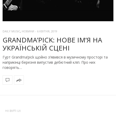
DAILY MUSIC
,
НОВИНИ
-
6 КВІТНЯ, 2019
GRANDMA’PICK: НОВЕ ІМ’Я НА
УКРАЇНСЬКІЙ СЦЕНІ
Гурт Grandma’pick щойно з’явився в музичному просторі та
наприкінці березня випустив дебютний кліп. Про них
говорять…
НА ВАРТІ UA