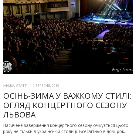
АФІША
,
СТАТТІ
-
12 ВЕРЕСНЯ, 2019
ОСІНЬ-ЗИМА У ВАЖКОМУ СТИЛІ:
ОГЛЯД КОНЦЕРТНОГО СЕЗОНУ
ЛЬВОВА
Насичене завершення концертного сезону очікується цього
року не тільки в українській столиці. Всесвітньо відомі рок…