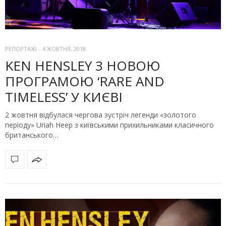
РЕПОРТАЖІ
-
4 ЖОВТНЯ, 2018
KEN HENSLEY З НОВОЮ
ПРОГРАМОЮ ‘RARE AND
TIMELESS’ У КИЄВІ
2 жовтня відбулася чергова зустріч легенди «золотого
періоду» Uriah Heep з київськими прихильниками класичного
британського…