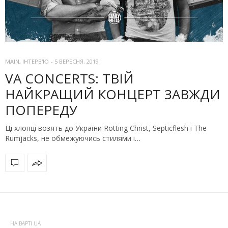
MAIN
,
ІНТЕРВ'Ю
-
5 ВЕРЕСНЯ, 2019
VA CONCERTS: ТВІЙ
НАЙКРАЩИЙ КОНЦЕРТ ЗАВЖДИ
ПОПЕРЕДУ
Ці хлопці возять до України Rotting Christ, Septicflesh і The
Rumjacks, не обмежуючись стилями і…
НА ВАРТІ UA