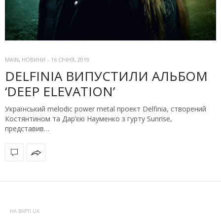
MAIN
,
НОВИНИ
-
16 СІЧНЯ, 2019
DELFINIA ВИПУСТИЛИ АЛЬБОМ
‘DEEP ELEVATION’
Український melodic power metal проект Delfinia, створений
Костянтином та Дар’єю Науменко з гурту Sunrise,
представив…
НА ВАРТІ UA