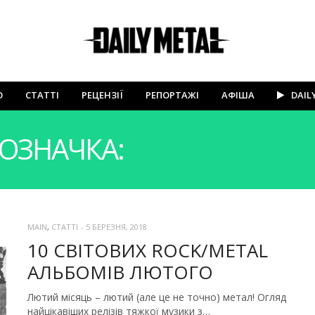
Ю
СТАТТІ
РЕЦЕНЗІЇ
РЕПОРТАЖІ
АФІША
DAIL
ОЗНАЧКА:
VOODOO CIRC
MAIN
,
СТАТТІ
-
5 БЕРЕЗНЯ, 2018
10 СВІТОВИХ ROCK/METAL
АЛЬБОМІВ ЛЮТОГО
Лютий місяць – лютий (але це не точно) метал! Огляд
найцікавіших релізів тяжкої музики з…