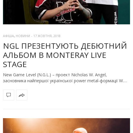
АФІША
,
НОВИНИ
-
17 ЖОВТНЯ, 2018
NGL ПРЕЗЕНТУЮТЬ ДЕБЮТНИЙ
АЛЬБОМ В MONTERAY LIVE
STAGE
New Game Level (N.G.L.) – проект Nicholas W. Angel,
засновника найпершої української power metal-формації W.…