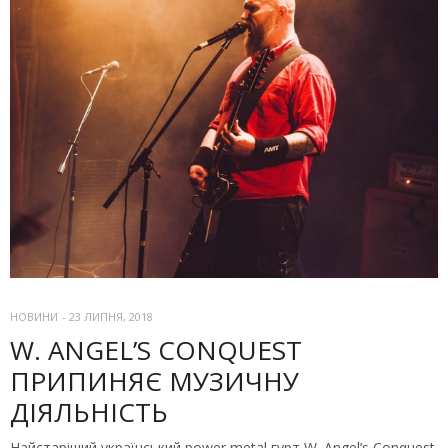
НОВИНИ
-
23 ЛИПНЯ, 2018
W. ANGEL’S CONQUEST
ПРИПИНЯЄ МУЗИЧНУ
ДІЯЛЬНІСТЬ
Найстаріший український power metal гурт W. Angel’s Conquest