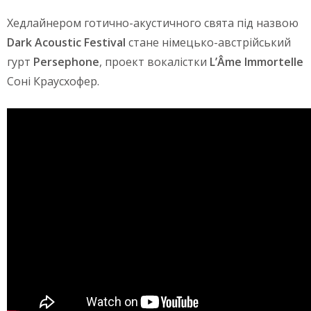
Хедлайнером готично-акустичного свята під назвою
Dark Acoustic Festival
стане німецько-австрійський
гурт
Persephone
, проект вокалістки
L’Âme Immortelle
Соні Краусхофер.