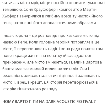
читача в місто мрії, місце постійно оповите туманом і
темрявою. Соня Краусхофер і композитор Мартін
Хьоферт занурилися в глибину всесвіту неспокійного
генія, натхненні його апокаліптичними образами.
Інша сторона – це розповідь про казкове місто під
назвою Perle. Коли головна героїня потрапляє в це
місто, її переповнюють надії, і вона рада почати там
нове і краще життя, на початку їй все здається
прекрасним, але місто змінюється, і Велика Вартова
башта має таємничий вплив на жителів. Сни і
реальність зливаються, етичні цінності залишають
місто, і, врешті-решт, ця історія перетворюється в
історію гігантського розпаду.
ЧОМУ ВАРТО ПІТИ НА DARK ACOUSTIC FESTIVAL ?