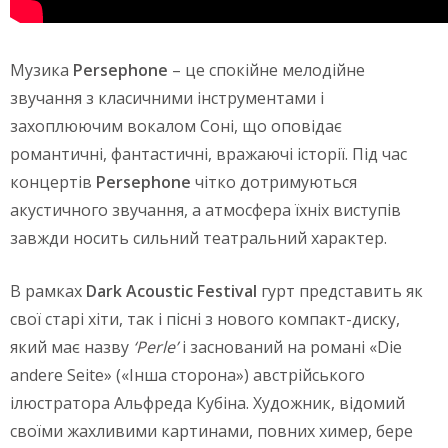
Музика
Persephone
– це спокійне мелодійне
звучання з класичними інструментами і
захоплюючим вокалом Соні, що оповідає
романтичні, фантастичні, вражаючі історії. Під час
концертів
Persephone
чітко дотримуються
акустичного звучання, а атмосфера їхніх виступів
завжди носить сильний театральний характер.
В рамках
Dark Acoustic Festival
гурт представить як
свої старі хіти, так і пісні з нового компакт-диску,
який має назву
‘Perle’
і заснований на романі «Die
andere Seite» («Інша сторона») австрійського
ілюстратора Альфреда Кубіна. Художник, відомий
своїми жахливими картинами, повних химер, бере