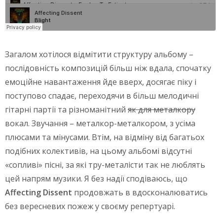
Загалом хотілося відмітити структуру альбому –
послідовність композицій більш ніж вдала, спочатку
емоційне навантаження йде вверх, досягає піку і
поступово спадає, переходячи в більш мелодичні
гітарні партії та різноманітний
як для металкору
вокал. Звучання – металкор-металкором, з усіма
плюсами та мінусами. Втім, на відміну від багатьох
подібних колективів, на цьому альбомі відсутні
«сопливі» пісні, за які тру-металісти так не люблять
цей напрям музики. Я без надії сподіваюсь, що
Affecting Dissent
продовжать в вдосконалюватись
без вересневих пожеж у своєму репертуарі.