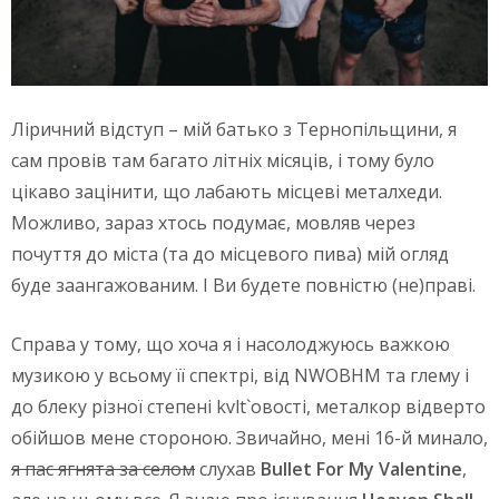
Ліричний відступ – мій батько з Тернопільщини, я
сам провів там багато літніх місяців, і тому було
цікаво зацінити, що лабають місцеві металхеди.
Можливо, зараз хтось подумає, мовляв через
почуття до міста (та до місцевого пива) мій огляд
буде заангажованим. І Ви будете повністю (не)праві.
Справа у тому, що хоча я і насолоджуюсь важкою
музикою у всьому її спектрі, від NWOBHM та глему і
до блеку різної степені kvlt`овості, металкор відверто
обійшов мене стороною. Звичайно, мені 16-й минало,
я пас ягнята за селом
слухав
Bullet For My Valentine
,