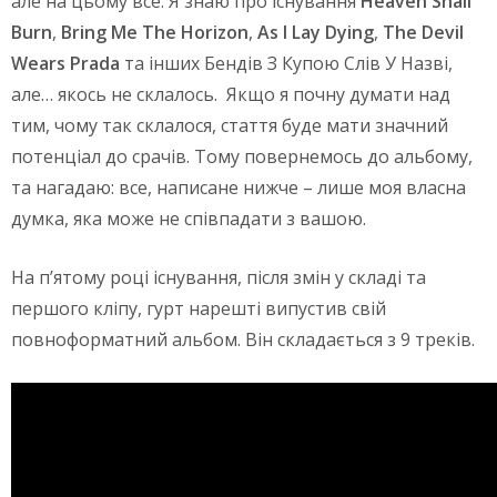
але на цьому все. Я знаю про існування
Heaven Shall
Burn
,
Bring Me The Horizon
,
As I Lay Dying
,
The Devil
Wears Prada
та інших Бендів З Купою Слів У Назві,
але… якось не склалось. Якщо я почну думати над
тим, чому так склалося, стаття буде мати значний
потенціал до срачів. Тому повернемось до альбому,
та нагадаю: все, написане нижче – лише моя власна
думка, яка може не співпадати з вашою.
На п’ятому році існування, після змін у складі та
першого кліпу, гурт нарешті випустив свій
повноформатний альбом. Він складається з 9 треків.