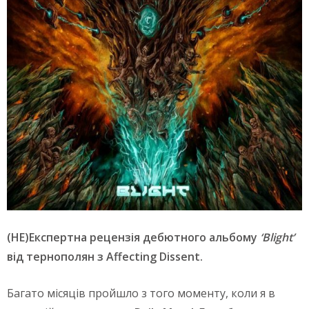
(НЕ)Експертна рецензія дебютного альбому
‘Blight’
від тернополян з Affecting Dissent.
Багато місяців пройшло з того моменту, коли я в