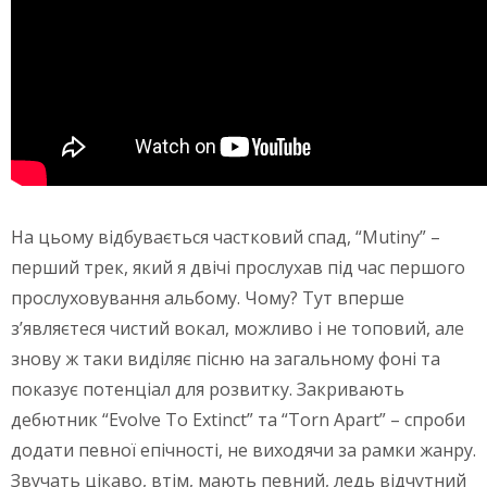
На цьому відбувається частковий спад, “Mutiny” –
перший трек, який я двічі прослухав під час першого
прослуховування альбому. Чому? Тут вперше
з’являєтеся чистий вокал, можливо і не топовий, але
знову ж таки виділяє пісню на загальному фоні та
показує потенціал для розвитку. Закривають
дебютник “Evolve To Extinct” та “Torn Apart” – спроби
додати певної епічності, не виходячи за рамки жанру.
Звучать цікаво, втім, мають певний, ледь відчутний