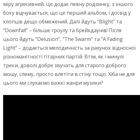
міру агресивний. Це додає певну родзинку, з іншого
боку відчувається, що це перший альбом, і досвід у
хлопців дещо обмежений. Далі йдуть “Blight” та
“Downfall” – більше гроулу та брейкдаунів! Після
цього йдуть “Delusion”, “The Swarm” та “A Fading
Light” – додається мелодичність за рахунок відносної
різноманітності гітарних партій. Втім, як і минулі
треки, доволі добре звучать для старого доброго
мошу, слему, просто влетіти в стіну тощо. Хіба не для
цього ми слухаємо важкі жанри музики?