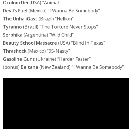
Oculum Dei
(USA) “Animal”
Devil’s Fuel
(Mexico) “I Wanna Be Somebody”
The UnhaliGäst
(Brazil) “Hellion”
Tyranno
(Brazil) “The Torture Never Stops”
Serphika
(Argentina) “Wild Child”
Beauty School Massacre
(USA) “Blind In Texas”
Thrashock
(Mexico) “95-Nasty”
Gasoline Guns
(Ukraine) “Harder Faster”
(bonus)
Beltane
(New Zealand) “I Wanna Be Somebody”