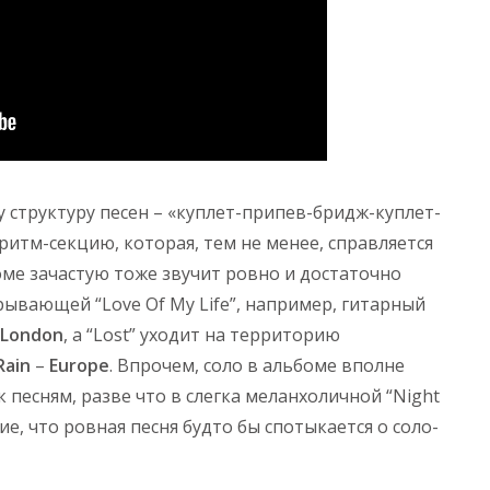
у структуру песен – «куплет-припев-бридж-куплет-
 ритм-секцию, которая, тем не менее, справляется
боме зачастую тоже звучит ровно и достаточно
крывающей “Love Of My Life”, например, гитарный
London
, а “Lost” уходит на территорию
Rain
–
Europe
. Впрочем, соло в альбоме вполне
 песням, разве что в слегка меланхоличной “Night
ние, что ровная песня будто бы спотыкается о соло-