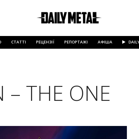
Ю
СТАТТІ
РЕЦЕНЗІЇ
РЕПОРТАЖІ
АФІША
DAIL
N – THE ONE