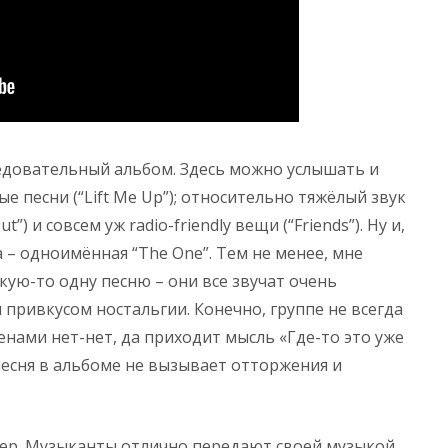
едовательный альбом. Здесь можно услышать и
е песни (“Lift Me Up”); относительно тяжёлый звук
ut”) и совсем уж radio-friendly вещи (“Friends”). Ну и,
а – одноимённая “The One”. Тем не менее, мне
ую-то одну песню – они все звучат очень
 привкусом ностальгии. Конечно, группе не всегда
енами нет-нет, да приходит мысль «Где-то это уже
 песня в альбоме не вызывает отторжения и
мер. Музыканты отлично передают своей музыкой