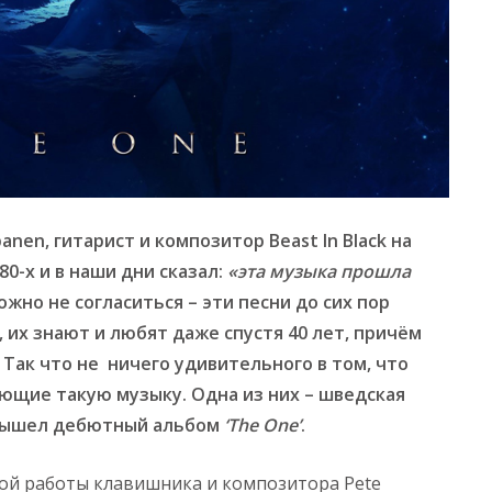
nen, гитарист и композитор Beast In Black на
0-х и в наши дни сказал:
«эта музыка прошла
ложно не согласиться – эти песни до сих пор
, их знают и любят даже спустя 40 лет, причём
. Так что не ничего удивительного в том, что
ющие такую музыку. Одна из них – шведская
о вышел дебютный альбом
‘The One’
.
ой работы клавишника и композитора Pete