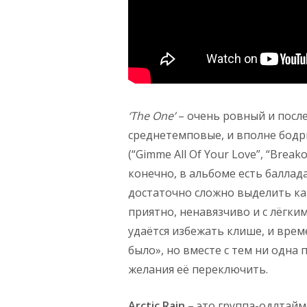
‘The One’
– очень ровный и посл
среднетемповые, и вполне бодры
(“Gimme All Of Your Love”, “Breako
конечно, в альбоме есть баллад
достаточно сложно выделить как
приятно, ненавязчиво и с лёгким
удаётся избежать клише, и врем
было», но вместе с тем ни одна
желания её переключить.
Arctic Rain
– это группа-одлтай