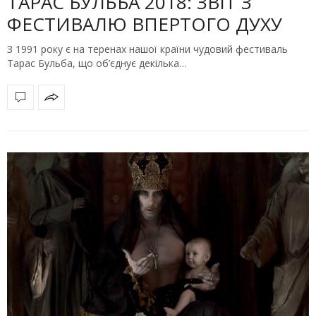
ТАРАС БУЛЬБА 2018: ЗВІТ З
ФЕСТИВАЛЮ ВПЕРТОГО ДУХУ
З 1991 року є на теренах нашої країни чудовий фестиваль
Тарас Бульба, що об’єднує декілька…