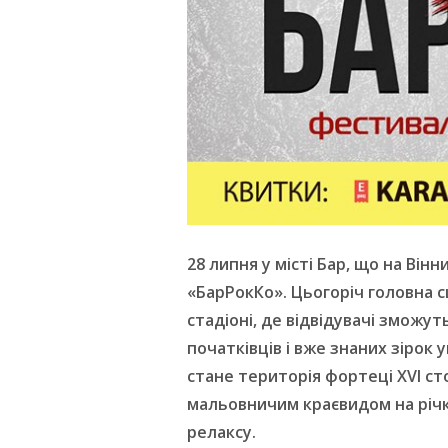
28 липня у місті Бар, що на Він
«БарРокКо». Цьогоріч головна 
стадіоні, де відвідувачі зможу
початківців і вже знаних зірок 
стане територія фортеці XVI ст
мальовничим краєвидом на річк
релаксу.