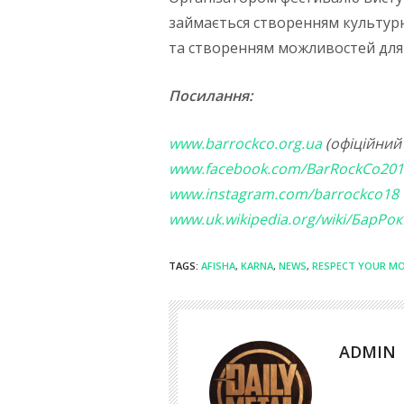
займається створенням культурн
та створенням можливостей для ї
Посилання:
www.barrockco.org.ua
(офіційний 
www.facebook.com/BarRockCo201
www.instagram.com/barrockco18
www.uk.wikipedia.org/wiki/БарРо
TAGS:
AFISHA
,
KARNA
,
NEWS
,
RESPECT YOUR M
ADMIN