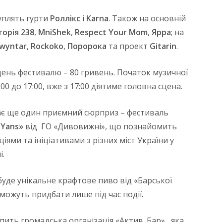
уплять гурти
Роллікс
і
Karna
. Також на основній
орія 238
,
MniShek
,
Respect Your Mom
,
Ярра
; на
wyntar
,
Rockoko
,
Поророка
та проект
Gitarin
.
 день фестивалю – 80 гривень. Початок музичної
00 до 17:00, вже з 17:00 діятиме головна сцена.
є ще один приємний сюрприз – фестиваль
Yans»
від ГО «Дивовижні», що познайомить
іями та ініціативами з різних міст України у
і.
уде унікальне крафтове пиво від «Барської
зможуть придбати лише під час події.
ить громадська організація «Актив. Бар», яка