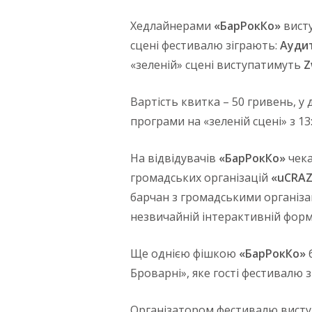
Хедлайнерами
«БарРокКо»
вист
сцені фестивалю зіграють:
Аудит
«зеленій» сцені виступатимуть
Z
Вартість квитка – 50 гривень, у
програми на «зеленій сцені» з 13:
На відвідувачів
«БарРокКо»
чека
громадських організацій
«uCRAZ
барчан з громадськими організац
незвичайній інтерактивній форм
Ще однією фішкою
«БарРокКо»
б
Броварні», яке гості фестивалю 
Організатором фестивалю виступ