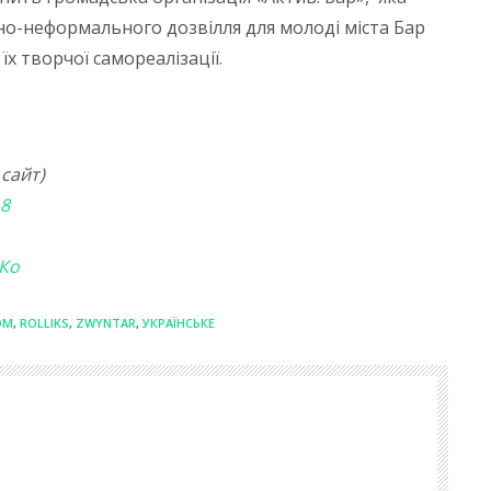
о-неформального дозвілля для молоді міста Бар
х творчої самореалізації.
сайт)
8
кКо
OM
,
ROLLIKS
,
ZWYNTAR
,
УКРАЇНСЬКЕ