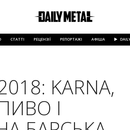
Ю
СТАТТІ
РЕЦЕНЗІЇ
РЕПОРТАЖІ
АФІША
DAIL
018: KARNA,
ПИВО І
НА БАРСЬКА