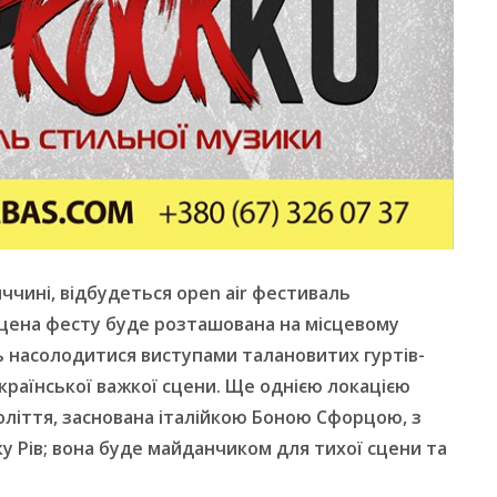
ниччині, відбудеться open air фестиваль
сцена фесту буде розташована на місцевому
ть насолодитися виступами талановитих гуртів-
української важкої сцени. Ще однією локацією
оліття, заснована італійкою Боною Сфорцою, з
у Рів; вона буде майданчиком для тихої сцени та