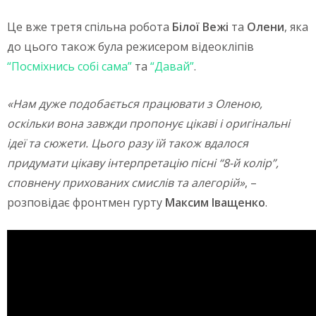
Це вже третя спільна робота
Білої Вежі
та
Олени
, яка
до цього також була режисером відеокліпів
“Посміхнись собі сама”
та
“Давай”
.
«Нам дуже подобається працювати з Оленою,
оскільки вона завжди пропонує цікаві і оригінальні
ідеї та сюжети. Цього разу їй також вдалося
придумати цікаву інтерпретацію пісні “8-й колір”,
сповнену прихованих смислів та алегорій»
, –
розповідає фронтмен гурту
Максим Іващенко
.