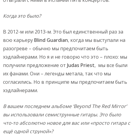
отыграли с ними в Испании пять концертов.
Когда это было?
В 2012-м или 2013-м. Это был единственный раз за
всю карьеру
Blind
Guardian
, когда мы выступали на
разогреве – обычно мы предпочитаем быть
хэдлайнерами. Но я и не говорю что это – плохо: мы
получили предложение от
Judas
Priest
, мы все были
их фанами. Они – легенды метала, так что мы
согласились. Но в принципе мы предпочитаем быть
хэдлайнерами.
В вашем последнем альбоме ‘
Beyond
The
Red
Mirror’
вы использовали семиструнные гитары. Это было
что-то абсолютно новое для вас или «просто гитара с
ещё одной струной»?