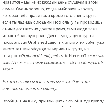
нравится – мы же их каждый день слушаем в этом
случае. Очень хорошо, когда выбираешь группу,
которая тебе нравится, а кроме того очень круто
если ты ладишь с людьми. Поскольку ты проводишь
с ними достаточно долгое время, сами люди тоже
играют большую роль. Для предыдущего тура я
посоветовал
Orphaned
Land
, т.к. знаю этих ребят уже
много лет. Мы обсуждали варианты групп, и я
говорю: «
Orphaned
Land
, ребята!
». И все: «
О, классная
идея! А как мы с ними свяжемся?
» – «
Я позабочусь об
этом!
».
Но это не совсем ваш стиль музыки. Они тоже
эпичны, но очень по-своему.
Вообще, я не вижу причин брать с собой в тур группу,