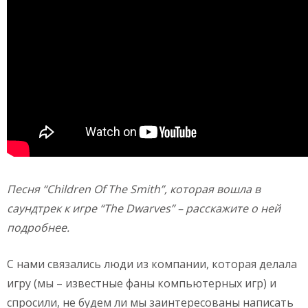
Песня
“
Children
Of
The
Smith”, которая вошла в
саундтрек к игре “
The
Dwarves” – расскажите о ней
подробнее.
С нами связались люди из компании, которая делала
игру (мы – известные фаны компьютерных игр) и
спросили, не будем ли мы заинтересованы написать