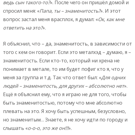
ведь сын такого-то?
». После чего он пришёл домой и
спросил меня: «
Папа, ты – знаменитость?
». И этот
вопрос застал меня врасплох, я думал: «
Ок, как мне
ответить на это?
».
Я объяснил, что – да, знаменитость, в зависимости от
того с кем он говорит. Если это металхэд – думаю, я –
знаменитость. Если кто-то, который ни хрена не
понимает в метале, то им будет пофиг кто я, что у
меня за группа и т.д. Так что ответ был: «
Для одних
людей – знаменитость, для других – абсолютно нет
».
Ещё я объяснил ему, что я играю не для того, чтобы
быть знаменитостью, потому что мне абсолютно
плевать на это. Я хочу быть успешным, безусловно,
но знаменитым… Знаете, я не хочу идти по городу и
слышать «
о-о-о, это же он!!!
».