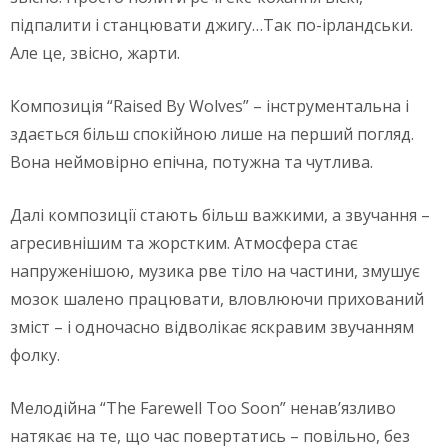
підпалити і станцювати джигу…Так по-ірландськи.
Але це, звісно, жарти.
Композиція “Raised By Wolves” – інструментальна і
здається більш спокійною лише на перший погляд.
Вона неймовірно епічна, потужна та чутлива.
Далі композиції стають більш важкими, а звучання –
агресивнішим та жорстким. Атмосфера стає
напруженішою, музика рве тіло на частини, змушує
мозок шалено працювати, вловлюючи прихований
зміст – і одночасно відволікає яскравим звучанням
фолку.
Мелодійна “The Farewell Too Soon” ненав’язливо
натякає на те, що час повертатись – повільно, без