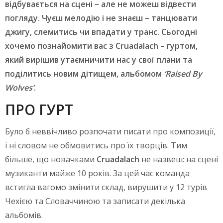
відбувається на сцені – але не можеш відвести
погляду. Чуєш мелодію і не знаєш – танцювати
джигу, слемитись чи впадати у транс. Сьогодні
хочемо познайомити вас з Cruadalach – гуртом,
який вирішив утаємничити нас у свої плани та
поділитись новим дітищем, альбомом
‘
Raised
By
Wolves
’
.
ПРО ГУРТ
Було б неввічливо розпочати писати про композиції,
і ні словом не обмовитись про їх творців. Тим
більше, що новачками
Cruadalach
не назвеш: на сцені
музиканти майже 10 років. За цей час команда
встигла вагомо змінити склад, вирушити у 12 турів
Чехією та Словаччиною та записати декілька
альбомів.