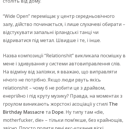
століть від дому.
“Wide Open” переміщає у центр середньовічного
залу, дійство починається, і лише слухачеві обирати –
відстукувати запальні ірландські танці чи
відриватися під метал. Швидше і те, і інше.
Назва композиції “Relationshit” викликала посмішку в
мене і здивування у системи автовиправлення слів.
На відміну від залізяки, я вважаю, що виправляти
нічого не потрібно. Якщо люди рвуть якісь
relationshit – чому б не робити це з драйвом,
енергійно і під круту музику? Правда, на моментах з
гроулом виникають жорстокі асоціації у стилі
The
Birthday
Massacre
та
Dope
. Ну типу там «die,
motherfucker, die» – тільки пом’якше, без крайнощів,
звісно. Просто полити речі екс-кохання віскі,