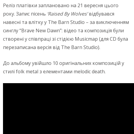
Реліз платівки заплановано на 21 вересня цього
року. Запис пісень
‘
Raised
By
Wolves
’
відбувався
навесні та влітку у The Barn Studio – за виключенням
синглу “Brave New Dawn”: відео та композиція були
створені у співпраці зі стідією Musicmap (для СD була
перезаписана версія від The Barn Studio).
До альбому увійшло 10 оригінальних композицій у
стилі folk metal з елементами melodic death.