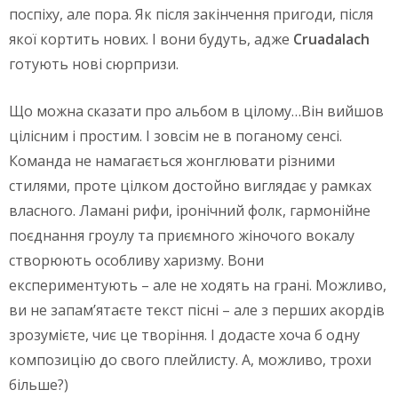
поспіху, але пора. Як після закінчення пригоди, після
якої кортить нових. І вони будуть, адже
Cruadalach
готують нові сюрпризи.
Що можна сказати про альбом в цілому…Він вийшов
цілісним і простим. І зовсім не в поганому сенсі.
Команда не намагається жонглювати різними
стилями, проте цілком достойно виглядає у рамках
власного. Ламані рифи, іронічний фолк, гармонійне
поєднання гроулу та приємного жіночого вокалу
створюють особливу харизму. Вони
експериментують – але не ходять на грані. Можливо,
ви не запам’ятаєте текст пісні – але з перших акордів
зрозумієте, чиє це творіння. І додасте хоча б одну
композицію до свого плейлисту. А, можливо, трохи
більше?)