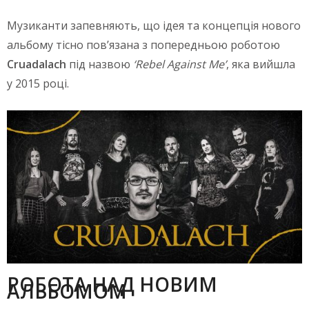
Музиканти запевняють, що ідея та концепція нового
альбому тісно пов’язана з попередньою роботою
Cruadalach
під назвою
‘
Rebel
Against
Me
’
, яка вийшла
у 2015 році.
РОБОТА НАД НОВИМ
АЛЬБОМОМ