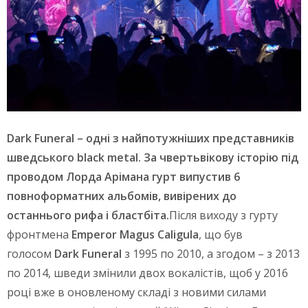
Dark Funeral – одні з найпотужніших представників
шведського black metal. За чвертьвікову історію під
проводом Лорда Арімана гурт випустив 6
повноформатних альбомів, вивірених до
останнього рифа і бластбіта.
Після виходу з гурту
фронтмена
Emperor Magus Caligula
, що був
голосом
Dark Funeral
з 1995 по 2010, а згодом – з 2013
по 2014, шведи змінили двох вокалістів, щоб у 2016
році вже в оновленому складі з новими силами