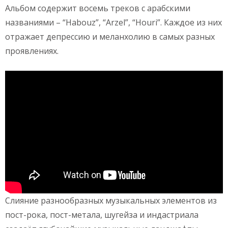
Альбом содержит восемь треков с арабскими
названиями – “Habouz”, “Arzel”, “Houri”. Каждое из них
отражает депрессию и меланхолию в самых разных
проявлениях.
Слияние разнообразных музыкальных элементов из
пост-рока, пост-метала, шугейза и индастриала