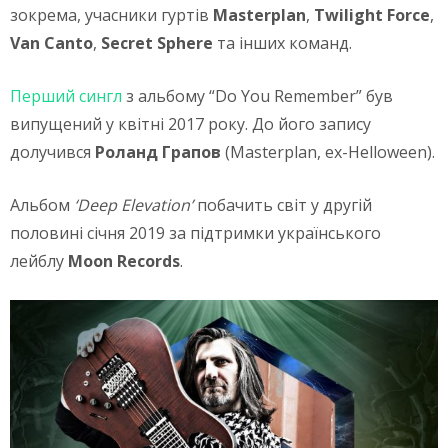
зокрема, учасники гуртів
Masterplan
,
Twilight Force
,
Van Canto
,
Secret Sphere
та інших команд.
Перший сингл
з альбому “Do You Remember” був
випущений у квітні 2017 року. До його запису
долучився
Роланд Грапов
(Masterplan, ex-Helloween).
Альбом
‘Deep Elevation’
побачить світ у другій
половині січня 2019 за підтримки українського
лейблу
Moon Records
.