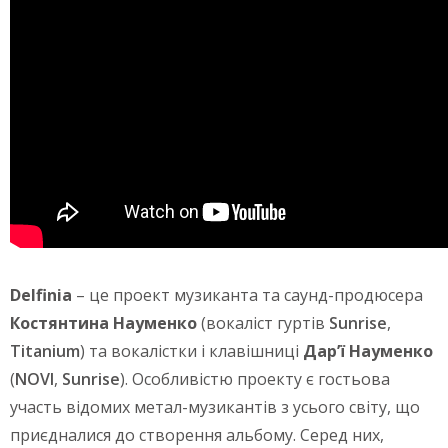
Delfinia
– це проект музиканта та саунд-продюсера
Костянтина Науменко
(вокаліст гуртів
Sunrise
,
Titanium
) та вокалістки і клавішниці
Дар’ї Науменко
(
NOVI
,
Sunrise
). Особливістю проекту є гостьова
участь відомих метал-музикантів з усього світу, що
приєдналися до створення альбому. Серед них,