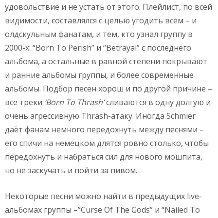
удовольствие и не устать от этого. Плейлист, по всей
видимости, составлялся с целью угодить всем – и
олдскульным фанатам, и тем, кто узнал группу в
2000-х: “Born To Perish” и “Betrayal” с последнего
альбома, а остальные в равной степени покрывают
и ранние альбомы группы, и более современные
альбомы. Подбор песен хорош и по другой причине –
все треки
‘Born To Thrash’
сливаются в одну долгую и
очень агрессивную Thrash-атаку. Иногда Schmier
даёт фанам немного передохнуть между песнями –
его спичи на немецком длятся ровно столько, чтобы
передохнуть и набраться сил для нового мошпита,
но не заскучать и пойти за пивом.
Некоторые песни можно найти в предыдущих live-
альбомах группы –”Curse Of The Gods” и “Nailed To