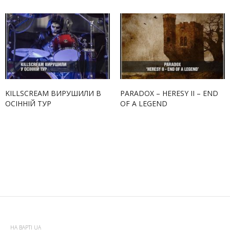
KILLSCREAM ВИРУШИЛИ В
PARADOX – HERESY II – END
ОСІННІЙ ТУР
OF A LEGEND
НА ВАРТІ UA