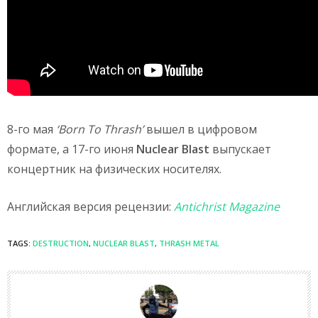
8-го мая
‘
Born
To
Thrash’
вышел в цифровом
формате, а 17-го июня
Nuclear Blast
выпускает
концертник на физических носителях.
Английская версия рецензии:
Antichrist Magazine
TAGS:
DESTRUCTION
,
NUCLEAR BLAST
,
THRASH METAL