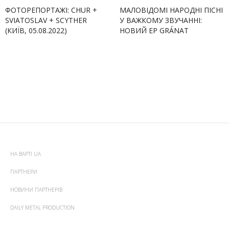
ФОТОРЕПОРТАЖІ: CHUR +
МАЛОВІДОМІ НАРОДНІ ПІСНІ
SVIATOSLAV + SCYTHER
У ВАЖКОМУ ЗВУЧАННІ:
(КИЇВ, 05.08.2022)
НОВИЙ EP GRÁNAT
НА ВАРТІ UA
ПАРТНЕРИ
НОВИНИ ПАРТНЕРІВ
DAILY METAL PRODUCTION