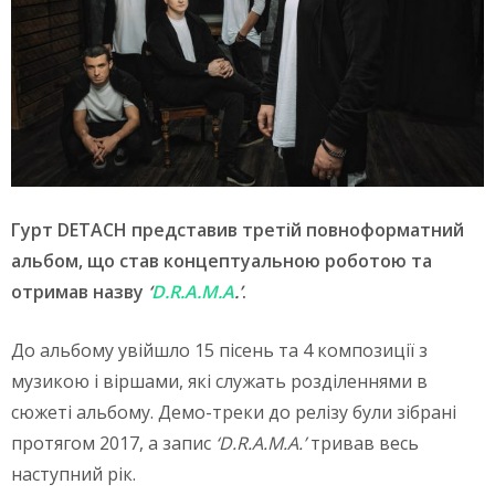
Гурт DETACH представив третій повноформатний
альбом, що став концептуальною роботою та
отримав назву
‘
D.R.A.M.A
.’
.
До альбому увійшло 15 пісень та 4 композиції з
музикою і віршами, які служать розділеннями в
сюжеті альбому. Демо-треки до релізу були зібрані
протягом 2017, а запис
‘D.R.A.M.A.’
тривав весь
наступний рік.