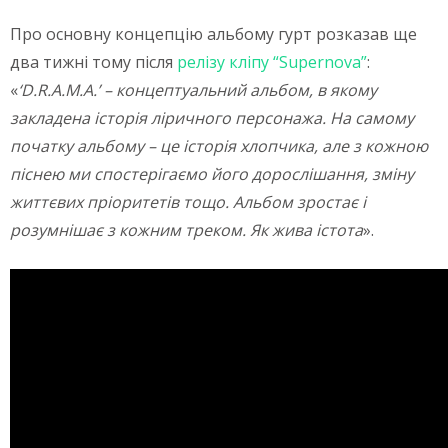
Про основну концепцію альбому гурт розказав ще
два тижні тому після
релізу кліпу “Supernova”
:
«
‘D.R.A.M.A.’ – концептуальний альбом, в якому
закладена історія ліричного персонажа. На самому
початку альбому – це історія хлопчика, але з кожною
піснею ми спостерігаємо його дорослішання, зміну
життєвих пріоритетів тощо. Альбом зростає і
розумнішає з кожним треком. Як жива істота
».