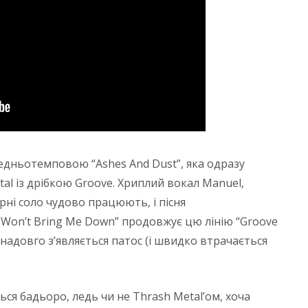
едньотемповою “Ashes And Dust”, яка одразу
al із дрібкою Groove. Хриплий вокал Manuel,
арні соло чудово працюють, і пісня
 Won’t Bring Me Down” продовжує цю лінію “Groove
енадовго з’являється патос (і швидко втрачається
ється бадьоро, ледь чи не Thrash Metal’ом, хоча