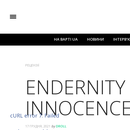
НА ВАРТІ UA
НОВИНИ
ІНТЕРВ’
РЕЦЕНЗІЇ
ENDERNITY
INNOCENC
cURL error 7: Failed
17 ГРУДНЯ, 2021
by
DROLL