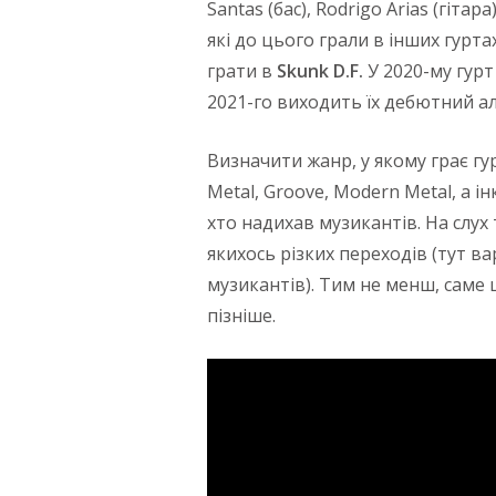
Santas (бас), Rodrigo Arias (гітар
які до цього грали в інших гурта
грати в
Skunk
D
.F
.
У 2020-му гурт 
2021-го виходить їх дебютний 
Визначити жанр, у якому грає гу
Metal, Groove, Modern Metal, а і
хто надихав музикантів. На слух
якихось різких переходів (тут 
музикантів). Тим не менш, саме ц
пізніше.