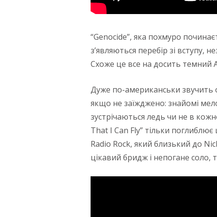
“Genocide”, яка похмуро починає
з’являються перебір зі вступу, 
Схоже це все на досить темний A
Дуже по-американськи звучить од
якщо не заїжджено: знайомі мелод
зустрічаються ледь чи не в кожн
That I Can Fly” тільки поглиблю
Radio Rock, який близький до Nick
цікавий бридж і непогане соло, т