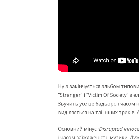
Ну а закінчується альбом типо
“Stranger” і “Victim Of Society” з
Звучить усе це бадьоро і часом 
виділяється на тлі інших треків.
Основний мінус
‘Disrupted Innoce
і часом заїждженість музики. Ду