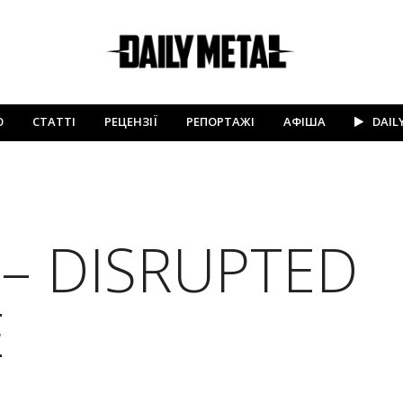
Ю
СТАТТІ
РЕЦЕНЗІЇ
РЕПОРТАЖІ
АФІША
DAIL
 – DISRUPTED
E