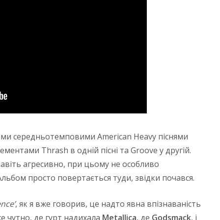
вими середньотемповими American Heavy піснями
 елементами Thrash в одній пісні та Groove у другій.
навіть агресивно, при цьому не особливо
 Альбом просто повертається туди, звідки почався.
nce’
, як я вже говорив, це надто явна впізнаваність
же чутно, де гурт надихала
Metallica
, де
Godsmack
, і