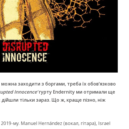
не можна заходити з боргами, треба їх обов’язково
rupted
Innocence
‘
гурту Endernity ми отримали ще
с дійшли тільки зараз. Що ж, краще пізно, ніж
019-му. Manuel Hernández (вокал, гітара), Israel