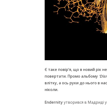
Є таке повір’я, що в новий рік 
повертати. Промо альбому
‘
Dis
влітку, а ось руки до нього в на
ніколи.
Endernity
утворився в Мадриді у 2