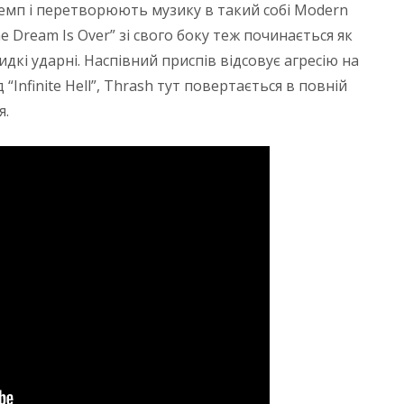
емп і перетворюють музику в такий собі Modern
he Dream Is Over” зі свого боку теж починається як
идкі ударні. Наспівний приспів відсовує агресію на
 “Infinite Hell”, Thrash тут повертається в повній
я.