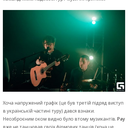
Хоча напружений графік (це був третій підряд виступ
в українській частині туру) дався взнаки.
Неозброєним оком видно було втому музикантів.
Рау
вже не танцював своїх фірмових танців (хоча це