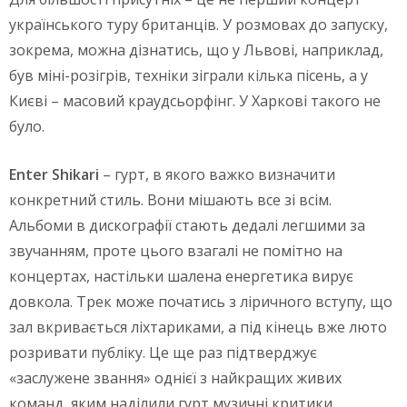
українського туру британців. У розмовах до запуску,
зокрема, можна дізнатись, що у Львові, наприклад,
був міні-розігрів, техніки зіграли кілька пісень, а у
Києві – масовий краудсьорфінг. У Харкові такого не
було.
Enter Shikari
– гурт, в якого важко визначити
конкретний стиль. Вони мішають все зі всім.
Альбоми в дискографії стають дедалі легшими за
звучанням, проте цього взагалі не помітно на
концертах, настільки шалена енергетика вирує
довкола. Трек може початись з ліричного вступу, що
зал вкривається ліхтариками, а під кінець вже люто
розривати публіку. Це ще раз підтверджує
«заслужене звання» однієї з найкращих живих
команд, яким наділили гурт музичні критики.