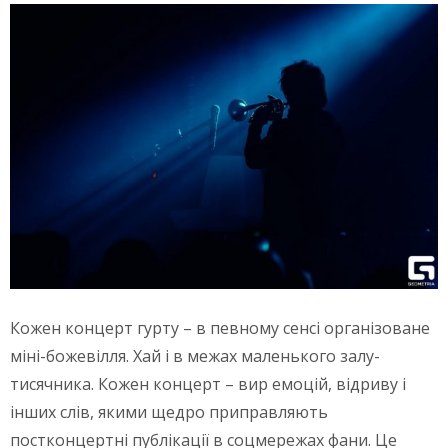
Кожен концерт гурту – в певному сенсі організоване
міні-божевілля. Хай і в межах маленького залу-
тисячника. Кожен концерт – вир емоцій, відриву і
інших слів, якими щедро приправляють
постконцертні публікації в соцмережах фани. Це