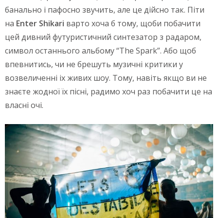
банально і пафосно звучить, але це дійсно так. Піти
на
Enter Shikari
варто хоча б тому, щоби побачити
цей дивний футуристичний синтезатор з радаром,
символ останнього альбому “The Spark”. Або щоб
впевнитись, чи не брешуть музичні критики у
возвеличенні іх живих шоу. Тому, навіть якщо ви не
знаєте жодної їх пісні, радимо хоч раз побачити це на
власні очі.