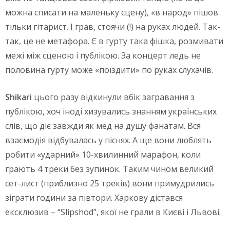
можна списати на маленьку сцену), «в народ» пішов
тільки гітарист. І грав, стоячи (!) на руках людей. Так-
так, це не метафора. Є в гурту така фішка, розмивати
межі між сценою і публікою. За концерт ледь не
половина гурту може «поїздити» по руках слухачів.
Shikari
цього разу відкинули вбік загравання з
публікою, хоч іноді хизувались знанням українських
слів, що діє завжди як мед на душу фанатам. Вся
взаємодія відбувалась у піснях. А ще вони люблять
робити «ударний» 10-хвилинний марафон, коли
грають 4 треки без зупинок. Таким чином великий
сет-лист (приблизно 25 треків) вони примудрились
зіграти години за півтори. Харкову дістався
ексклюзив – “Slipshod”, якої не грали в Києві і Львові.