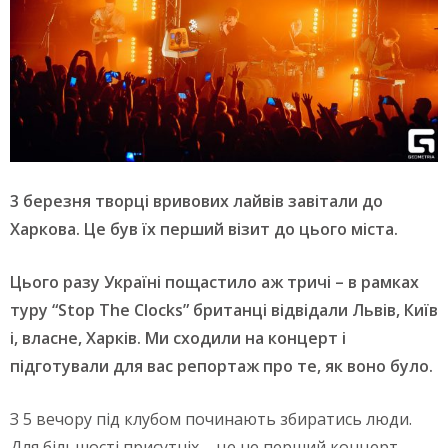
3 березня творці вривових лайвів завітали до
Харкова. Це був їх перший візит до цього міста.
Цього разу Україні пощастило аж тричі – в рамках
туру “Stop The Clocks” британці відвідали Львів, Київ
і, власне, Харків. Ми сходили на концерт і
підготували для вас репортаж про те, як воно було.
З 5 вечору під клубом починають збиратись люди.
Для більшості присутніх – це не перший концерт