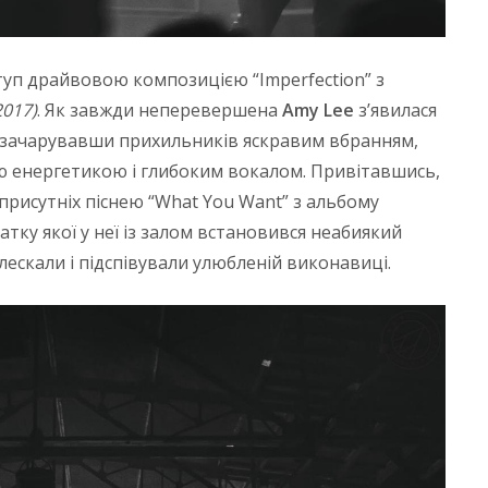
туп драйвовою композицією “Imperfection” з
(2017)
. Як завжди неперевершена
Amy
Lee
з’явилася
в, зачарувавши прихильників яскравим вбранням,
енергетикою і глибоким вокалом. Привітавшись,
исутніх піснею “What You Want” з альбому
чатку якої у неї із залом встановився неабиякий
ескали і підспівували улюбленій виконавиці.