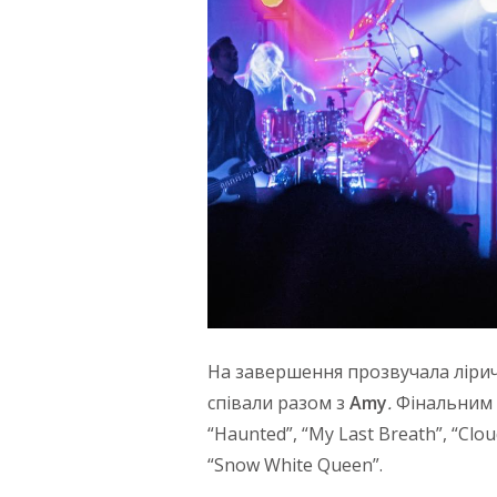
На завершення прозвучала лірич
співали разом з
Amy
.
Фінальним 
“Haunted”, “My Last Breath”, “Clou
“Snow White Queen”.