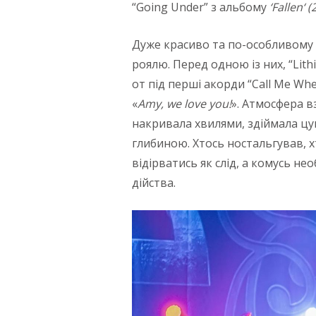
“Going Under” з альбому
‘
Fallen
‘
(
Дуже красиво та по-особливому 
роялю. Перед одною із них, “Lith
от під перші акорди “Call Me Whe
«
Amy
,
we
love
you
!
». Атмосфера в
накривала хвилями, здіймала цу
глибиною. Хтось ностальгував, 
відірватись як слід, а комусь н
дійства.