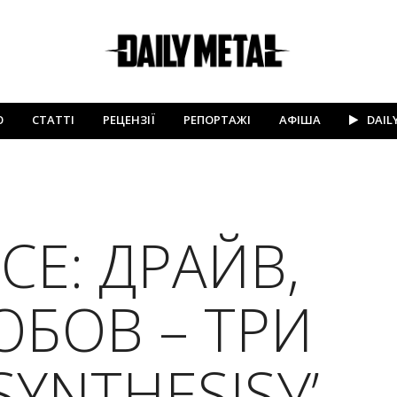
Ю
СТАТТІ
РЕЦЕНЗІЇ
РЕПОРТАЖІ
АФІША
DAIL
CE: ДРАЙВ,
ЮБОВ – ТРИ
SYNTHESISУ’