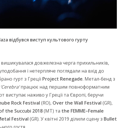
laza
відбувся виступ культового гурту
ю вишикувалася довжелезна черга прихильників,
уподобання і нетерпляче поглядали на вхід до
брано гурт з Греції
Project
Renegade
. Метал-бенд з
P
‘
Cerebra
‘
працює над першим повноформатним
урт виступає наживо у Греції та Європі, беручи
nube
Rock
Festival
(RO),
Over
the
Wall
Festival
(GR),
of
the
Succubi
2018
(MT) та
the
FEMME
–
Female
etal
Festival
(GR). У квітні 2019 ділили сцену з
Bullet
ьного гостя.