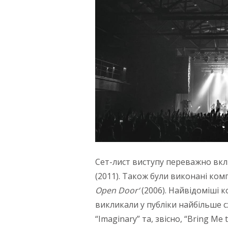
Сет-лист виступу переважно вкл
(2011). Також були виконані ком
Open Door
‘
(2006). Найвідоміші 
викликали у публіки найбільше сх
“Imaginary” та, звісно, “Bring M