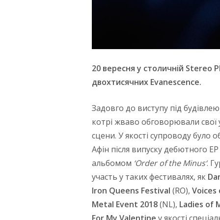
20 вересня у столичній
Stereo
P
двохтисячних
Evanescence
.
Задовго до виступу під будівле
котрі жваво обговорювали свої 
сцени. У якості супроводу було о
Афін після випуску дебютного E
альбомом
‘
Order
of
the
Minus
‘
. Г
участь у таких фестивалях, як
Da
Iron
Queens
Festival
(RO),
Voices
Metal
Event
2018
(NL),
Ladies
of
M
For
My
Valentine
у якості спеціал