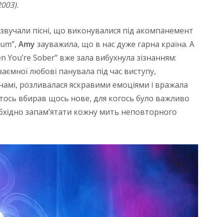
2003
).
звучали пісні, що виконувалися під акомпанемент
ium”,
Amy
зауважила, що в нас дуже гарна країна. А
n You’re Sober” вже зала вибухнула зізнанням:
заємної любові панувала під час виступу,
намі, розливалася яскравими емоціями і вражала
хтось вбирав щось нове, для когось було важливо
еобхідно запам’ятати кожну мить неповторного