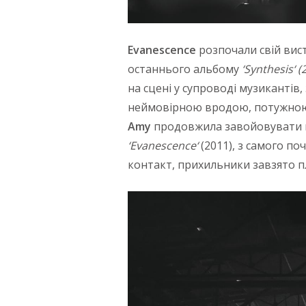
Evanescence
розпочали свій вис
останнього альбому
‘
Synthesis
‘ 
на сцені у супроводі музиканті
неймовірною вродою, потужною 
Amy
продовжила завойовувати пр
‘
Evanescence
‘
(2011), з самого по
контакт, прихильники завзято пл