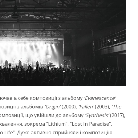
ючав в себе композиції з альбому
‘
Evanescence
‘
позиції з альбомів
‘
Origin
‘
(2000),
‘
Fallen
‘
(2003),
‘
The
композиції, що увійшли до альбому
‘
Synthesis
‘
(2017),
валення, зокрема “Lithium”, “Lost In Paradise”,
e to Life”. Дуже активно сприйняли і композицію