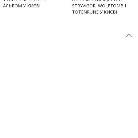
АЛЬБОМ У КИЄВІ
STRYVIGOR, WOLFTOMB І
TOTENRUNE У КИЄВІ
НА ВАРТІ UA
ПАРТНЕРИ
НОВИНИ ПАРТНЕРІВ
DAILY METAL PRODUCTION