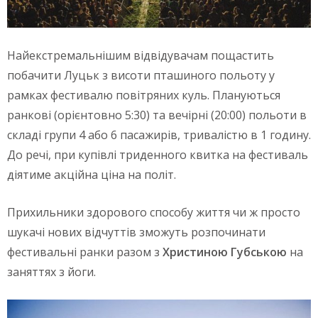
Найекстремальнішим відвідувачам пощастить
побачити Луцьк з висоти пташиного польоту у
рамках фестивалю повітряних куль. Плануються
ранкові (орієнтовно 5:30) та вечірні (20:00) польоти в
складі групи 4 або 6 пасажирів, тривалістю в 1 годину.
До речі, при купівлі триденного квитка на фестиваль
діятиме акційна ціна на політ.
Прихильники здорового способу життя чи ж просто
шукачі нових відчуттів зможуть розпочинати
фестивальні ранки разом з
Христиною Губською
на
заняттях з йоги.