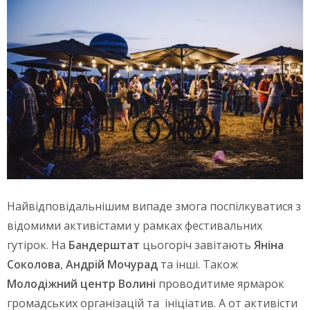
Найвідповідальнішим випаде змога поспілкуватися з
відомими активістами у рамках фестивальних
гутірок. На
Бандерштат
цьогоріч завітають
Яніна
Соколова
,
Андрій Мочурад
та інші. Також
Молодіжний центр Волині
проводитиме ярмарок
громадських організацій та ініціатив. А от активісти