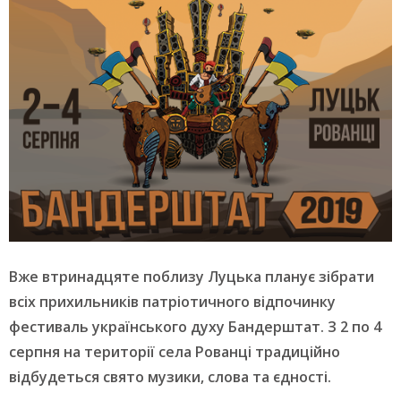
Вже втринадцяте поблизу Луцька планує зібрати
всіх прихильників патріотичного відпочинку
фестиваль українського духу Бандерштат. З 2 по 4
серпня на території села Рованці традиційно
відбудеться свято музики, слова та єдності.