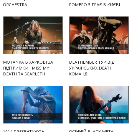
ORCHESTRA
РОМЕРО ЗІГРАЄ В КИЄВІ
MOTANKA В ХАРКОВІ ЗА
DEATHEMBER ТУР ВІД
ПІДТРИМКИ I MISS MY
УКРАЇНСЬКИХ DEATH
DEATH ТА SCARLETH
КОМАНД
1914 ПРЕЗЕНТУЮТЬ
ОСІННІЙ BLACK METAL: