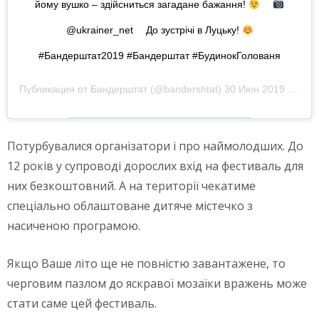
йому вушко – здійсниться загадане бажання!
⠀
@ukrainer_net ⠀ До зустрічі в Луцьку!
#Бандерштат2019 #Бандерштат #БудинокГолованя
Публикация от
Бандерштат
(@bandershtat)
30 Июн 2019 в 12:40 PDT
Потурбувалися організатори і про наймолодших. До
12 років у супроводі дорослих вхід на фестиваль для
них безкоштовний. А на території чекатиме
спеціально облаштоване дитяче містечко з
насиченою програмою.
Якщо Ваше літо ще не повністю завантажене, то
черговим пазлом до яскравої мозаїки вражень може
стати саме цей фестиваль.