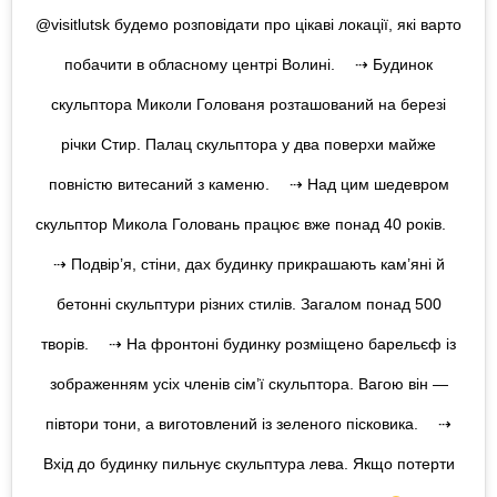
@visitlutsk будемо розповідати про цікаві локації, які варто
побачити в обласному центрі Волині. ⠀ ⇢ Будинок
скульптора Миколи Голованя розташований на березі
річки Стир. Палац скульптора у два поверхи майже
повністю витесаний з каменю. ⠀ ⇢ Над цим шедевром
скульптор Микола Головань працює вже понад 40 років. ⠀
⇢ Подвір’я, стіни, дах будинку прикрашають кам’яні й
бетонні скульптури різних стилів. Загалом понад 500
творів. ⠀ ⇢ На фронтоні будинку розміщено барельєф із
зображенням усіх членів сім’ї скульптора. Вагою він —
півтори тони, а виготовлений із зеленого пісковика. ⠀ ⇢
Вхід до будинку пильнує скульптура лева. Якщо потерти