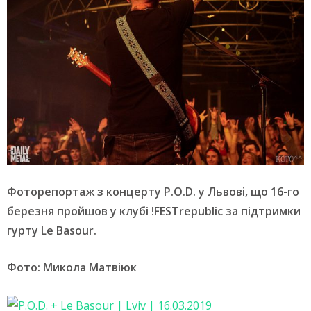
Фоторепортаж з концерту P.O.D. у Львові, що 16-го
березня пройшов у клубі !FESTrepublic за підтримки
гурту Le Basour.
Фото: Микола Матвіюк