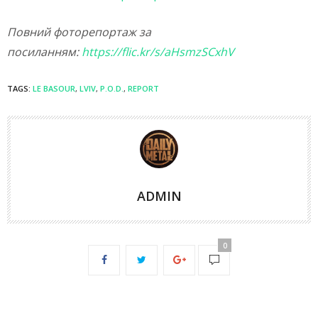
Повний фоторепортаж за
посиланням:
https://flic.kr/s/aHsmzSCxhV
TAGS:
LE BASOUR
,
LVIV
,
P.O.D.
,
REPORT
ADMIN
0