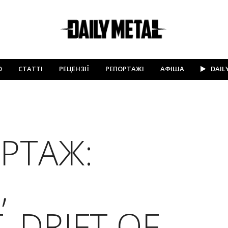
Ю
СТАТТІ
РЕЦЕНЗІЇ
РЕПОРТАЖІ
АФІША
DAIL
РТАЖ:
,
 DRIFT OF