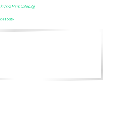
ic.kr/s/aHsmU3eoZg
SCHIZOGEN